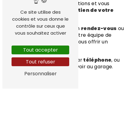
répondre à toutes vos questions et vous
accompagner dans l'
entretien de votre
Ce site utilise des
véhicule
.
cookies et vous donne le
contrôle sur ceux que
Que ce soit pour prendre un
rendez-vous
ou
vous souhaitez activer
pour un
simple conseil
, notre équipe de
professionnels est là pour vous offrir un
service de
qualité
.
Tout accepter
Vous pouvez nous joindre par
téléphone
, ou
Tout refuser
passer
directement nous voir au garage.
Personnaliser