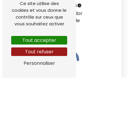
Ce site utilise des
Adresse
cookies et vous donne le
ZA le Messidor
contrôle sur ceux que
38220 Vizille
vous souhaitez activer
Tout accepter
Tout refuser
Personnaliser
Téléphone
04 76 68 05 41
Nos interventions sur ces villes