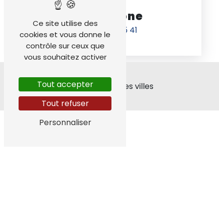
Téléphone
Ce site utilise des
04 76 68 05 41
cookies et vous donne le
contrôle sur ceux que
vous souhaitez activer
Tout accepter
Nos interventions sur ces villes
Tout refuser
Personnaliser
Jarrie