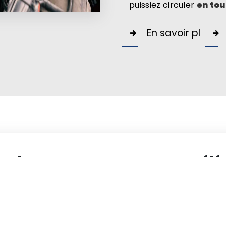
puissiez circuler
en tou
En savoir plus
Adresse
Télé
ZA le Messidor
04 76 6
38220 Vizille