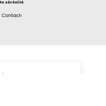
te sérénité
.
Contactez-nous
phone
8 05 41