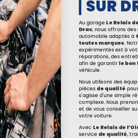
SUR D
Au garage
Le Relais d
Drac
, nous offrons de
automobile adaptés à
toutes marques
. Not
expérimentés est à votr
réparations, des entret
afin de garantir
le bon
véhicule.
Nous utilisons des équ
pièces
de qualité
pour 
s'agisse d'une simple ré
complexe. Nous prenons
et de vous conseiller su
votre voiture.
Avec
Le Relais de l’O
service
de qualité
, tr