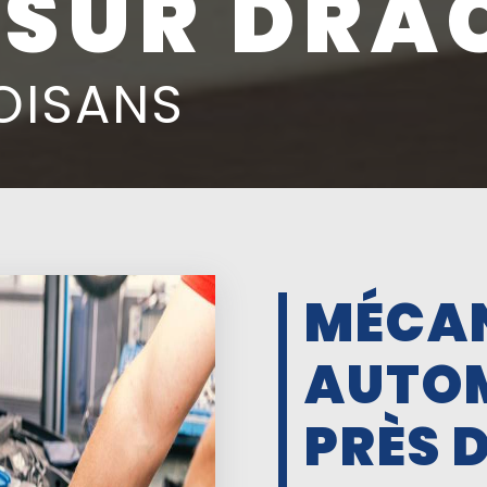
SUR DRA
'OISANS
MÉCA
AUTO
PRÈS 