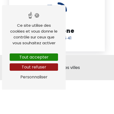
Ce site utilise des
Téléphone
cookies et vous donne le
contrôle sur ceux que
04 76 68 05 41
vous souhaitez activer
Tout accepter
Tout refuser
Nos interventions sur ces villes
Personnaliser
Jarrie